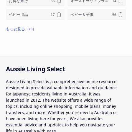
お得な旅行
オーストラリアブランド
ベビー用品
ベビー＆子供
メンズ
格安オンラインショッピング
格安通話ネット＆モバイル
Aussie Living Select
Aussie Living Select is a comprehensive online resource
designed to provide valuable information and guidance
for Japanese residents living in Australia. It was
launched in 2012. The website offers a wide range of
topics, including online shopping, mobile plans, money
transfers, and more. Whether you're new to Australia or
have been living here for years, We also provides
essential advice and updates to help you navigate your
life in Australia with ease.