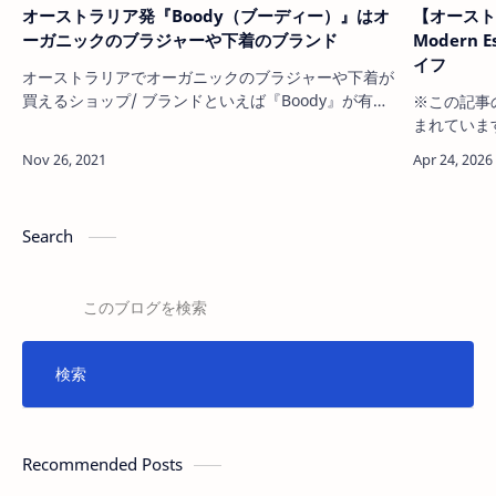
オーストラリア発『Boody（ブーディー）』はオ
【オースト
ーガニックのブラジャーや下着のブランド
Modern
イフ
オーストラリアでオーガニックのブラジャーや下着が
買えるショップ/ ブランドといえば『Boody』が有
※この記事
名。 ※この記事の中には広告やアフィリエイトリン
まれています
クが含まれています。詳しくは当サイトの Privacy
Policy と 
Policy を参照ください。 オーストラリアの下着ブラ
ECO. Mo
ンド『Boody』 Photo: Flora and fauna オーストラ
生活に取り
リアでオーガニックの…
エッセンシ
Search
ス。>&…
Recommended Posts