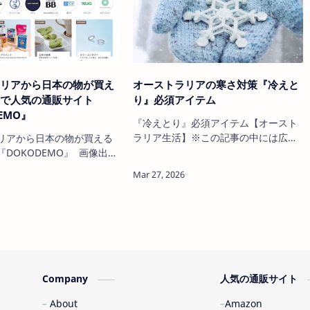
用した節約方法。※この記
に相性が良い」節約方法だけを厳選し
広告や…
て解説します。 ※この記事の中には広
告やアフ…
ラリアから日本の物が買え
オーストラリアの寒さ対策『冷えと
ミで人気の通販サイト
り』必須アイテム
EMO』
『冷えとり』必須アイテム【オースト
ラリア生活】※この記事の中には広告
リアから日本の物が買える
やアフィリエイトリンクが含まれてい
KODEMO』 画像出典
ます。詳しくは当サイトの Disclosure
6年、口コミで大
Policy と Privacy Policy を参照くださ
サイトがこちらの
い。寒い時期にオーストラリアで「冷
EMO』。 オーストラリアに
えとり」するのにマストなアイテムを
日本人なら絶対にチェック
紹介！ １．靴下【オーストラリアで冷
オンラインショップです。
えとり】 >>【冷えとり…
っている商品は全て日本の
が高くて『今年も日本に帰
そんな方…
Company
人気の通販サイト
About
Amazon