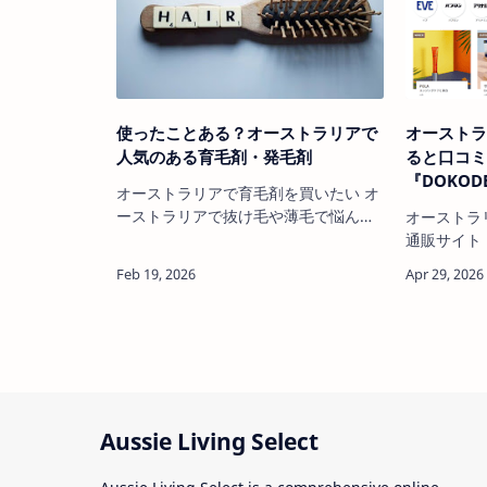
います。 オーストラリアの最新お得情
カードを活
報！ オンラインショップで今なら格
事の中には
安！スニーカーセール品の値段から…
使ったことある？オーストラリアで
オースト
人気のある育毛剤・発毛剤
ると口コ
『DOKOD
オーストラリアで育毛剤を買いたい オ
ーストラリアで抜け毛や薄毛で悩んで
オーストラ
いる方、オーストラリアで買える市販
通販サイト『DO
の育毛剤、発毛剤は使ってみました
元：DOKODEMO 202
か？ 『日本では"リアップ"を使ってい
人気の通販
たけど、オーストラリアでも同じ発毛
『DOKOD
剤は買える？』『どの育毛剤が1番効
住んでいる
く？』『オーストラリアで買える人気
して欲しい
の発毛剤はどれ？』 そんな疑問を抱い
なぜなら扱
ている人は多いです。 オーストラリア
物！航空券
で…
れない！』
Aussie Living Select