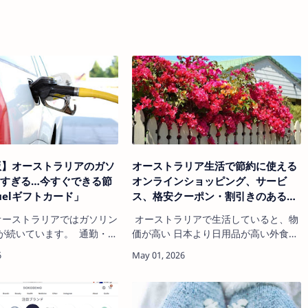
年版】オーストラリアのガソ
オーストラリア生活で節約に使える
すぎる…今すぐできる節
オンラインショッピング、サービ
uelギフトカード」
ス、格安クーポン・割引きのある便
利な通販サイト
、オーストラリアではガソリン
オーストラリアで生活していると、物
が続いています。 通勤・送
価が高い 日本より日用品が高い外食・
…車が必須の生活だからこ
子育て費が高いと感じる方が多いはず
の燃料代が地味にきつ
です。ただし結論から言うと、 正しい
しでも節約したい」と感じ
サービスを使えば月$200〜$500は節約
多いはずです。 そこで
できます。この記事では、2026年最新
れているのが、Fuelギフト
の情報として「実際に使える＋日本人