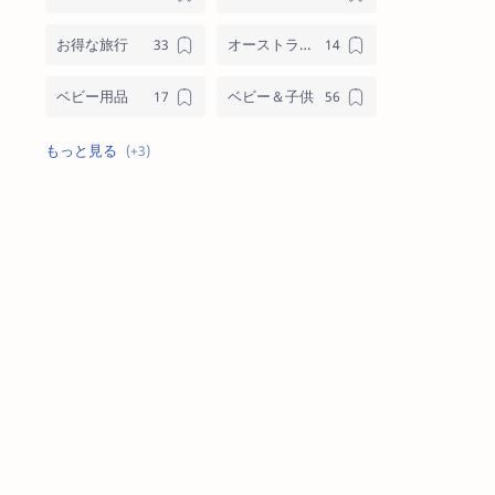
お得な旅行
オーストラリアブランド
ベビー用品
ベビー＆子供
メンズ
格安オンラインショッピング
格安通話ネット＆モバイル