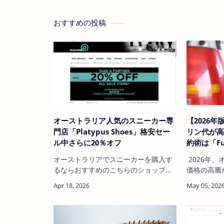
おすすめの投稿
オーストラリア人気のスニーカー専
【2026
門店「Platypus Shoes」格安セー
リン代が高
ル中さらに20％オフ
約術は「F
オーストラリアでスニーカーを購入す
2026年
るならおすすめのこちらのショップ
価格の高騰
「Platypus Shoes」からどうぞ。 人気
迎・買い物
のブランドスニーカー、ナイキ、ニュ
そ、「毎月
ーバランス、アディダス、オニツカタ
い」、「少
イガー、コンバースをはじめ男性用、
ている方は
女性用、子供用サイズも幅広く揃って
今、注目さ