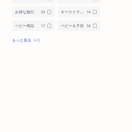
お得な旅行
オーストラリアブランド
ベビー用品
ベビー＆子供
メンズ
格安オンラインショッピング
格安通話ネット＆モバイル