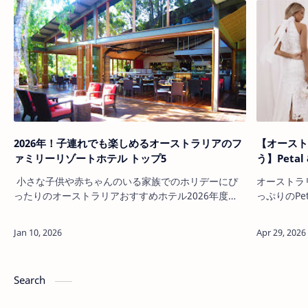
2026年！子連れでも楽しめるオーストラリアのフ
【オースト
ァミリーリゾートホテル トップ5
う】Peta
小さな子供や赤ちゃんのいる家族でのホリデーにぴ
オーストラ
ったりのオーストラリアおすすめホテル2026年度
っぷりのPe
版。アクティブで育ち盛りの子供が一緒でも大丈夫。
マルなど特
周りを気にせず、家族旅行を過ごすのにぴったりのオ
でのドレス
ーストラリア最新ファミリーリゾートホテル ランキ
オーストラ
ング トップ５です。 次の休みはこのホテルに家族で
Petal 
滞在すれば子供も大人もストレスフリーで楽しめ満足
ドレスをご
Search
できるこ…