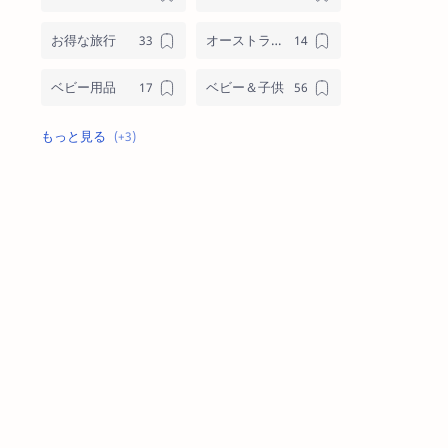
お得な旅行
オーストラリアブランド
ベビー用品
ベビー＆子供
メンズ
格安オンラインショッピング
格安通話ネット＆モバイル